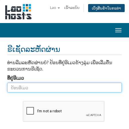
Lao
ເຂົ້າລະບົບ
ເບິ່ງສິນຄ້າໃນກະຕ່າ
Togg
navi
ຣີເຊັດລະຫັດຜ່ານ
ທ່ານລືມລະຫັດຜ່ານບໍ່? ປ້ອນທີ່ຢູ່ອີເມວຂ້າງລຸ່ມ ເພື່ອເລີ່ມຕົ້ນ
ຂະບວນການຣີເຊັດ.
ທີ່ຢູ່ອີເມວ