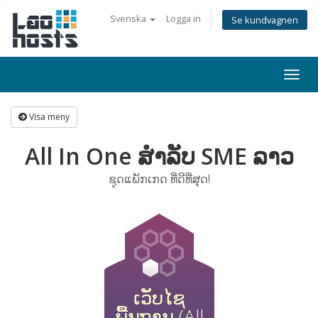
Svenska
Logga in
Se kundvagnen
Togg
navi
Visa meny
All In One ສໍາລັບ SME ລາວ
ຊຸດແພັກເກດ ທີ່ດີທີ່ສຸດ!
ເວັບໄຊ
ພື້ນຖານ (All