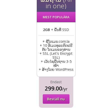
in one)
MEST POPULÄRA
2GB
+ ພື້ນທີ່ SSD
+ ຊື່ໂດເມນ.com.la
+ 10 ອີເມວທຸລະກິດຟຣີ
ກັບ ໂດເມນຂອງທ່ານ
+ SSL (Let's Encrypt
SSL)
+ ເວັບໄຊພື້ນຖານ 3-5
ໜ້າ
+ ສ້າງໂດຍ WordPress
Endast
299.00
/yr
Beställ nu