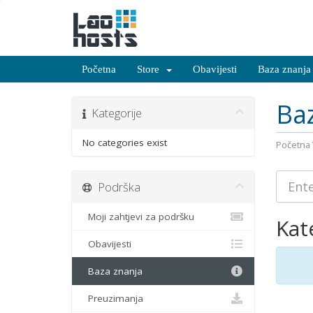
Početna
Store
Obavijesti
Baza znanja
Ba
Kategorije
No categories exist
Početn
Podrška
Moji zahtjevi za podršku
Kat
Obavijesti
Baza znanja
Preuzimanja