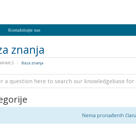
Kontaktirajte nas
za znanja
a WHMCS
Baza znanja
egorije
Nema pronađenih član