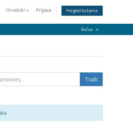
Hrvatski
Prijava
Pregled košarice
Račun
aka