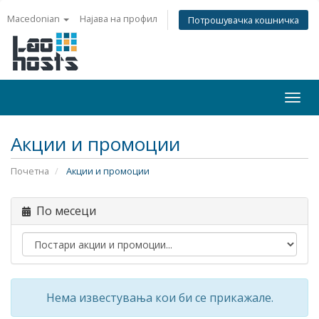
Macedonian
Најава на профил
Потрошувачка кошничка
Togg
navi
Акции и промоции
Почетна
Акции и промоции
По месеци
Нема известувања кои би се прикажале.