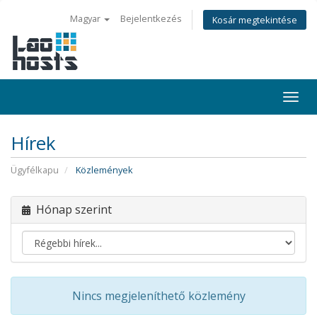
Magyar
Bejelentkezés
Kosár megtekintése
Togg
navi
Hírek
Ügyfélkapu
Közlemények
Hónap szerint
Nincs megjeleníthető közlemény