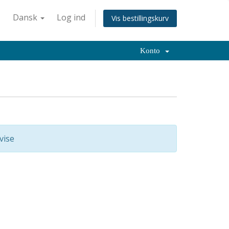
Dansk
Log ind
Vis bestillingskurv
Konto
vise