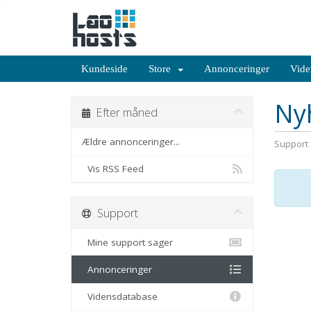
Kundeside
Store
Annonceringer
Vide
Ny
Efter måned
Ældre annonceringer...
Support
Vis RSS Feed
Support
Mine support sager
Annonceringer
Vidensdatabase