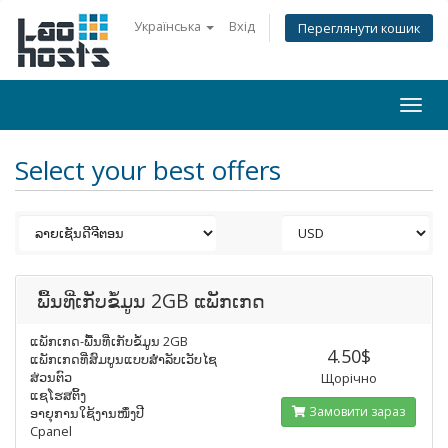
Українська
Вхід
Переглянути кошик
Togg
navi
Select your best offers
ພື້ນທີ່ເກັບຂໍ້ມູນ 2GB ແພັກເກດ
ແພັກເກດ-ພື້ນທີ່ເກັບຂໍ້ມູນ 2GB
4.50$
ແພັກເກດທີ່ສົມບູນແບບສຳລັບເວັບໄຊ
ສ່ວນຕົວ
Щорічно
ແຊໂຮສຕິ້ງ
Замовити зараз
ອາຍຸການໃຊ້ງານໜຶ່ງປີ
Cpanel